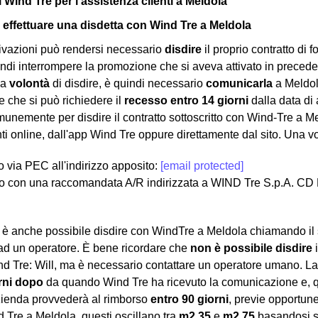
i Wind Tre per l'assistenza clienti a Meldola
effettuare una disdetta con Wind Tre a Meldola
ivazioni può rendersi necessario
disdire
il proprio contratto di f
ndi interrompere la promozione che si aveva attivato in precede
la
volontà
di disdire, è quindi necessario
comunicarla
a Meldola
e che si può richiedere il
recesso entro 14 giorni
dalla data di 
munemente per disdire il contratto sottoscritto con Wind-Tre a Me
nti online, dall'app Wind Tre oppure direttamente dal sito. Una vo
lo via PEC all'indirizzo apposito:
[email protected]
o con una raccomandata A/R indirizzata a WIND Tre S.p.A. CD
a, è anche possibile disdire con WindTre a Meldola chiamando il
ad un operatore. È bene ricordare che
non è possibile disdire
i
ind Tre: Will, ma è necessario contattare un operatore umano. La 
rni dopo
da quando Wind Tre ha ricevuto la comunicazione e, 
zienda provvederà al rimborso
entro 90 giorni
, previe opportune 
 Tre a Meldola, questi oscillano tra
m2 35
e
m2 75
basandosi su