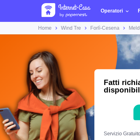
Operatori
Home
Wind Tre
Forlì-Cesena
Meld