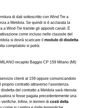
ornitura di dati sottoscritto con Wind Tre a
nza a Meldola. Se quindi si è acclarata la
 a Wind-Tre tramite gli appositi canali. È
attivazione come incluso nelle clausole del
ldola si dovrà scaricare il
modulo di disdetta
lta compilatolo si potrà:
 MILANO recapito Baggio CP 159 Milano (MI)
 servizio clienti al 159 oppure comunicandolo
l proprio contratto attraverso l'assistenza
disdetta del contratto a Meldola sarà ritenuta
qualora si fosse pagata precedentemente una
verifiche. Infine, in termini di
costi della
 come si cambia e dalle tempistiche.