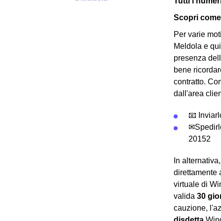
Tutti i numer
Scopri come 
Per varie mot
Meldola e qui
presenza del
bene ricordar
contratto. Co
dall'area clie
📧 Inviar
✉Spedirl
20152
In alternativ
direttamente 
virtuale di W
valida
30 gio
cauzione, l'a
disdetta
Wind