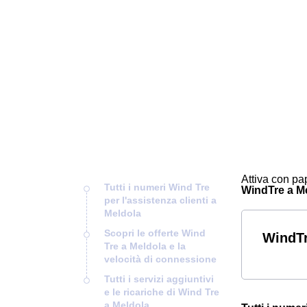
Attiva con pap
Tutti i numeri Wind Tre
WindTre a Mel
per l'assistenza clienti a
Meldola
Scopri le offerte Wind
WindTr
Tre a Meldola e la
velocità di connessione
Tutti i servizi aggiuntivi
e le ricariche di Wind Tre
a Meldola