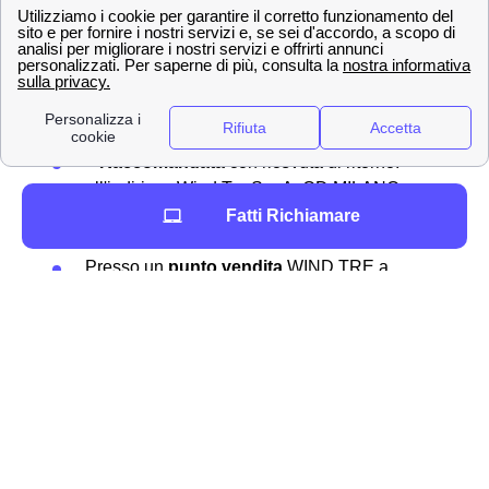
Devi disdire un abbonamento a Wind Tre a Cesenatico?
Non preoccuparti, è un'operazione molto semplice e si
può fare in diversi modi.
Ecco i canali tramite cui
effettuare la comunicazione:
📧
PEC
:
[email protected]
✉
Raccomandata
con ricevuta di ritorno:
all'indirizzo Wind Tre S.p.A. CD MILANO
RECAPITO BAGGIO Casella Postale 159
Fatti Richiamare
20152 MILANO MI
Presso un
punto vendita
WIND TRE a
Cesenatico
📞Chiamando il numero di
assistenza clienti
159
📲
Assistente digitale
"WILL” in Area Clienti
e app WIND TRE
Dopo la ricezione della comunicazione
Wind Tre avrà
tempo 30 giorni
per evadere il servizio. Il servizio è