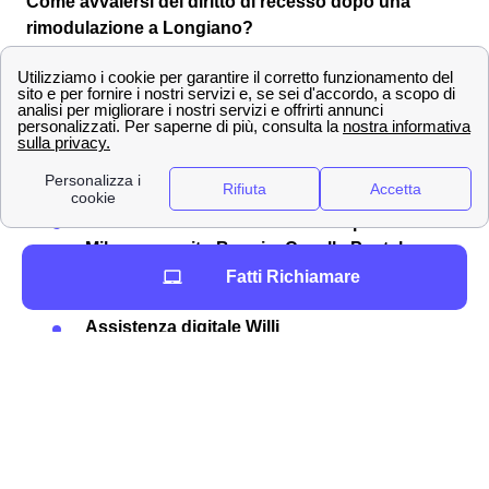
Come avvalersi del diritto di recesso dopo una
rimodulazione a Longiano?
Entro i
30 giorni
, il recesso dal contratto rimodulato alle
nuove condizioni è
senza penali né costi
per i clienti
longianesi. Per comunicare la volontà di recesso si
dovrà utilizzare uno dei seguenti canali:
Servizio clienti Wind-Tre: contattabile al
159
PEC all'indirizzo:
[email protected]
Raccomandata A/R a:
Wind Tre S.p.A. CD
Milano recapito Baggio, Casella Postale
159, 20152 Milano (MI)
Fatti Richiamare
Punto Wind-Tre a Longiano
Assistenza digitale Willi
La
rimodulazione di Wind Tre
è già avvenuta
nell'autunno 2020 così come è già occorsa ugualmente
con TIM e Vodafone a Longiano. In quest'ottica è
importante ricordare che i clienti longianesi di Wind-Tre
possono controllare il
costo della loro offerta
tramite