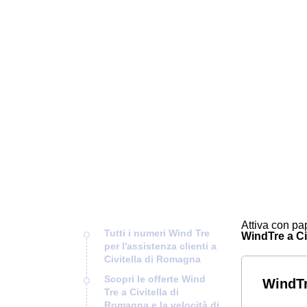
Attiva con pap
Tutti i numeri Wind Tre
WindTre a Civ
per l'assistenza clienti a
Civitella di Romagna
Scopri le offerte Wind
WindTr
Tre a Civitella di
Romagna e la velocità di