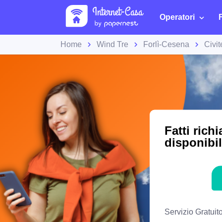
Operatori
Home
Wind Tre
Forlì-Cesena
Civi