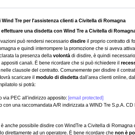
i Wind Tre per l'assistenza clienti a Civitella di Romagna
effettuare una disdetta con Wind Tre a Civitella di Romagn
ivazioni può rendersi necessario
disdire
il proprio contratto di f
Romagna e quindi interrompere la promozione che si aveva attiv
cclarata la presenza della
volontà
di disdire, è quindi necessari
i appositi canali. È bene ricordare che si può richiedere il
recess
nelle clausole del contratto. Comunemente per disdire il contratt
ovrà scaricare il
modulo di disdetta
dall'area clienti online, d
pilatolo si potrà:
lo via PEC all'indirizzo apposito:
[email protected]
o con una raccomandata A/R indirizzata a WIND Tre S.p.A. CD
a, è anche possibile disdire con WindTre a Civitella di Romagna 
o direttamente ad un operatore. È bene ricordare che
non è po