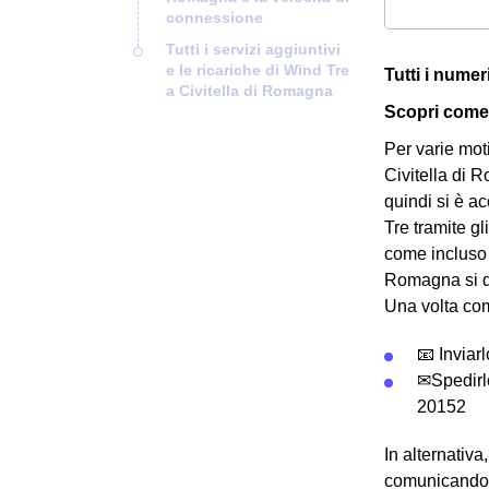
connessione
Tutti i servizi aggiuntivi
e le ricariche di Wind Tre
Tutti i numer
a Civitella di Romagna
Scopri come 
Per varie mot
Civitella di 
quindi si è a
Tre tramite gl
come incluso 
Romagna si d
Una volta com
📧 Inviar
✉Spedirl
20152
In alternativ
comunicandol