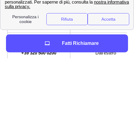
✔ Modalità per contattare Wind-Tre
800 900 134
Numero Verde
159
Servizio Clienti
[email protected]
Indirizzo mail per PEC
Fatti Richiamare
+39 320 500 0200
Dall'estero
Altri modi per contattare WindTre sono:
App WindTre
Andando sull'
assistenza digitale online
Inviando una raccomandata a Wind Tre
S.p.A.m, CD Milano Recapito Baggio, C.P.
159, 20152 Milano (MI)
Andando in un punto Wind-Tre a Forlì del
Sannio
Attraverso una di queste metodologie potrete richiedere