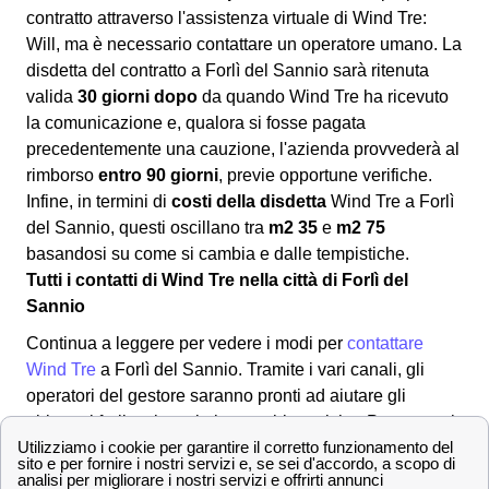
contratto attraverso l'assistenza virtuale di Wind Tre:
Will, ma è necessario contattare un operatore umano. La
disdetta del contratto a Forlì del Sannio sarà ritenuta
valida
30 giorni dopo
da quando Wind Tre ha ricevuto
la comunicazione e, qualora si fosse pagata
precedentemente una cauzione, l'azienda provvederà al
rimborso
entro 90 giorni
, previe opportune verifiche.
Infine, in termini di
costi della disdetta
Wind Tre a Forlì
del Sannio, questi oscillano tra
m2 35
e
m2 75
basandosi su come si cambia e dalle tempistiche.
Tutti i contatti di Wind Tre nella città di Forlì del
Sannio
Continua a leggere per vedere i modi per
contattare
Wind Tre
a Forlì del Sannio. Tramite i vari canali, gli
operatori del gestore saranno pronti ad aiutare gli
abbonati forlivesi con le loro problematiche. Per metterti
in contatto con il provider: