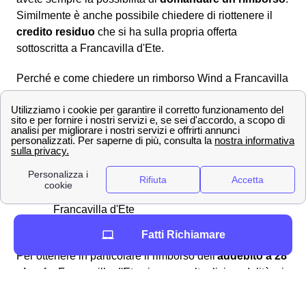
Similmente è anche possibile chiedere di riottenere il
credito residuo
che si ha sulla propria offerta
sottoscritta a Francavilla d'Ete.
Perché e come chiedere un rimborso Wind a Francavilla
d'Ete
Richiedere un rimborso
a WindTre a Francavilla d'Ete è
una procedura alquanto semplice e lineare che può
essere svolta per molteplici ragioni, ad esempio:
fatturazioni errate
addebito ogni 28 giorni
problemi con la business SIM windtre a
Francavilla d'Ete
richiesta del credito residuo
Fatti Richiamare
Per ottenere in particolare il rimborso dell'
addebito a 28
giorni
a Francavilla d'Ete vi sono molteplici modalità: si
può domandare il rimborso automatico in bolletta tramite
storno della fattura oppure utilizzare l'importo che vi è