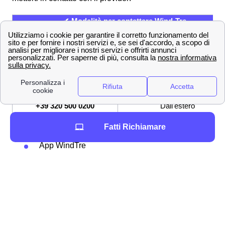
✔ Modalità per contattare Wind-Tre
800 900 134
Numero Verde
159
Servizio Clienti
[email protected]
Indirizzo mail per PEC
+39 320 500 0200
Dall'estero
Fatti Richiamare
Altri modi per contattare WindTre sono:
App WindTre
Andando sull'
assistenza digitale online
Inviando una raccomandata a Wind Tre
S.p.A.m, CD Milano Recapito Baggio, C.P.
159, 20152 Milano (MI)
Andando in un punto Wind-Tre a Frascineto