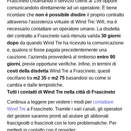
Frascineto chiamando il servizio clienti al 159 oppure
comunicandolo direttamente ad un operatore. È bene
ricordare che
non è possibile disdire
il proprio contratto
attraverso l'assistenza virtuale di Wind Tre: Will, ma è
necessario contattare un operatore umano. La disdetta
del contratto a Frascineto sarà ritenuta valida
30 giorni
dopo
da quando Wind Tre ha ricevuto la comunicazione
e, qualora si fosse pagata precedentemente una
cauzione, l'azienda provvederà al rimborso
entro 90
giorni
, previe opportune verifiche. Infine, in termini di
costi della disdetta
Wind Tre a Frascineto, questi
oscillano tra
m2 35
e
m2 75
basandosi su come si
cambia e dalle tempistiche.
Tutti i contatti di Wind Tre nella città di Frascineto
Continua a leggere per vedere i modi per
contattare
Wind Tre
a Frascineto. Tramite i vari canali, gli operatori
del gestore saranno pronti ad aiutare gli abbonati
frascignotti o frascinoti con le loro problematiche. Per
metterti in contatto con il provider: