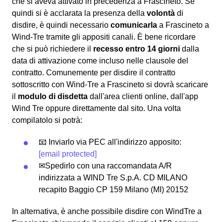
che si aveva attivato in precedenza a Frascineto. Se
quindi si è acclarata la presenza della
volontà
di
disdire, è quindi necessario
comunicarla
a Frascineto a
Wind-Tre tramite gli appositi canali. È bene ricordare
che si può richiedere il
recesso entro 14 giorni
dalla
data di attivazione come incluso nelle clausole del
contratto. Comunemente per disdire il contratto
sottoscritto con Wind-Tre a Frascineto si dovrà scaricare
il
modulo di disdetta
dall'area clienti online, dall'app
Wind Tre oppure direttamente dal sito. Una volta
compilatolo si potrà:
📧 Inviarlo via PEC all'indirizzo apposito:
[email protected]
✉Spedirlo con una raccomandata A/R
indirizzata a WIND Tre S.p.A. CD MILANO
recapito Baggio CP 159 Milano (MI) 20152
In alternativa, è anche possibile disdire con WindTre a