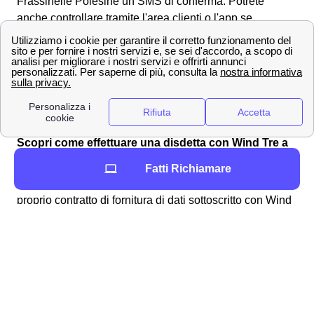
Frassinelle Polesine un SMS di conferma. Potrete
anche controllare tramite l'area clienti o l'app se
l'operazione è andata a buon fine. Per avere ulteriori
informazioni su come verificare il credito residuo con
Wind Tre a Frassinelle Polesine ed
effettuare una
ricarica Wind
visitate questa pagina.
Tutti i numeri Wind Tre per l'assistenza clienti a
Frassinelle Polesine
Scopri come effettuare una disdetta con Wind Tre a
Frassinelle Polesine
Fatti Richiamare
Per varie motivazioni può rendersi necessario
disdire
il
proprio contratto di fornitura di dati sottoscritto con Wind
Tre a Frassinelle Polesine e quindi interrompere la
promozione che si aveva attivato in precedenza a
Frassinelle Polesine. Se quindi si è acclarata la
presenza della
volontà
di disdire, è quindi necessario
comunicarla
a Frassinelle Polesine a Wind-Tre tramite
gli appositi canali. È bene ricordare che si può