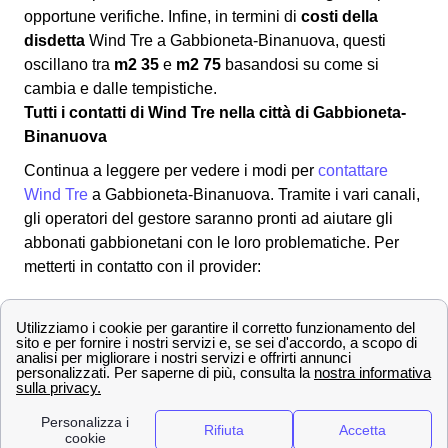
opportune verifiche. Infine, in termini di
costi della
disdetta
Wind Tre a Gabbioneta-Binanuova, questi
oscillano tra
m2 35
e
m2 75
basandosi su come si
cambia e dalle tempistiche.
Tutti i contatti di Wind Tre nella città di Gabbioneta-
Binanuova
Continua a leggere per vedere i modi per
contattare
Wind Tre
a Gabbioneta-Binanuova. Tramite i vari canali,
gli operatori del gestore saranno pronti ad aiutare gli
abbonati gabbionetani con le loro problematiche. Per
metterti in contatto con il provider:
✔ Modalità per contattare Wind-Tre
800 900 134
Numero Verde
159
Servizio Clienti
[email protected]
Indirizzo mail per PEC