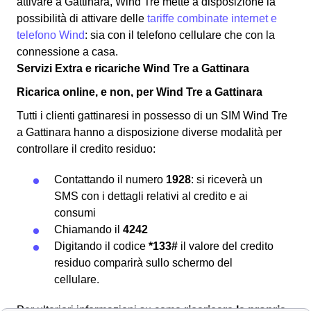
attivare a Gattinara, Wind Tre mette a disposizione la
possibilità di attivare delle
tariffe combinate internet e
telefono Wind
: sia con il telefono cellulare che con la
connessione a casa.
Servizi Extra e ricariche Wind Tre a Gattinara
Ricarica online, e non, per Wind Tre a Gattinara
Tutti i clienti gattinaresi in possesso di un SIM Wind Tre
a Gattinara hanno a disposizione diverse modalità per
controllare il credito residuo:
Contattando il numero
1928
: si riceverà un
SMS con i dettagli relativi al credito e ai
consumi
Chiamando il
4242
Digitando il codice
*133#
il valore del credito
residuo comparirà sullo schermo del
cellulare.
Per ulteriori informazioni su come
ricaricare la propria