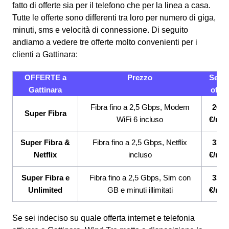
fatto di offerte sia per il telefono che per la linea a casa.
Tutte le offerte sono differenti tra loro per numero di giga,
minuti, sms e velocità di connessione.
Di seguito
andiamo a vedere tre offerte molto convenienti per i
clienti a Gattinara:
OFFERTE a
Prezzo
Servi
Gattinara
offert
Fibra fino a 2,5 Gbps, Modem
26,9
Super Fibra
WiFi 6 incluso
€/me
Super Fibra &
Fibra fino a 2,5 Gbps, Netflix
33,9
Netflix
incluso
€/me
Super Fibra e
Fibra fino a 2,5 Gbps, Sim con
33,9
Unlimited
GB e minuti illimitati
€/me
Se sei indeciso su quale offerta internet e telefonia