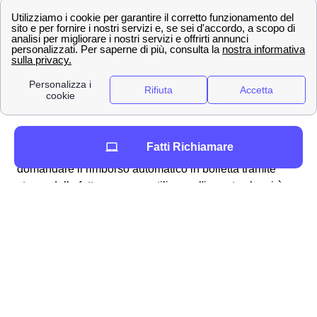
procedura alquanto semplice e lineare che può essere
svolta per molteplici ragioni, ad esempio:
fatturazioni errate
addebito ogni 28 giorni
problemi con la business SIM windtre a
Gazzola
richiesta del credito residuo
Per ottenere in particolare il rimborso dell'
addebito a 28
Fatti Richiamare
giorni
a Gazzola vi sono molteplici modalità: si può
domandare il rimborso automatico in bolletta tramite
storno della fattura oppure utilizzare l'importo che vi è
dovuto per una nuova, migliore offerta disponibile ai
cittadini gazzolesi. Analogamente, qualora riscontriate
dei problemi con la vostra SIM Business, potete fare
richiesta per essere rimborsati dall'area clienti online
tramite la procedura dedicata ai clienti gazzolesi.
Generalmente, Wind Tre fornisce responso alla richiesta
di rimborso (come accade per i reclami)
entro 45 giorni