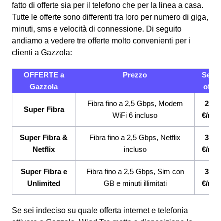
fatto di offerte sia per il telefono che per la linea a casa.
Tutte le offerte sono differenti tra loro per numero di giga,
minuti, sms e velocità di connessione.
Di seguito
andiamo a vedere tre offerte molto convenienti per i
clienti a Gazzola:
OFFERTE a
Prezzo
Servi
Gazzola
offert
Fibra fino a 2,5 Gbps, Modem
26,9
Super Fibra
WiFi 6 incluso
€/me
Super Fibra &
Fibra fino a 2,5 Gbps, Netflix
33,9
Netflix
incluso
€/me
Super Fibra e
Fibra fino a 2,5 Gbps, Sim con
33,9
Unlimited
GB e minuti illimitati
€/me
Se sei indeciso su quale offerta internet e telefonia