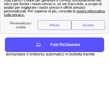
svolta per molteplici ragioni, ad esempio:
fatturazioni errate
addebito ogni 28 giorni
problemi con la business SIM windtre a
Genoni
richiesta del credito residuo
Per ottenere in particolare il rimborso dell'
addebito a 28
Fatti Richiamare
giorni
a Genoni vi sono molteplici modalità: si può
domandare il rimborso automatico in bolletta tramite
storno della fattura oppure utilizzare l'importo che vi è
dovuto per una nuova, migliore offerta disponibile ai
cittadini genonesi. Analogamente, qualora riscontriate
dei problemi con la vostra SIM Business, potete fare
richiesta per essere rimborsati dall'area clienti online
tramite la procedura dedicata ai clienti genonesi.
Generalmente, Wind Tre fornisce responso alla richiesta
di rimborso (come accade per i reclami)
entro 45 giorni
dopo che ha esaminato con attenzione i dettagli del