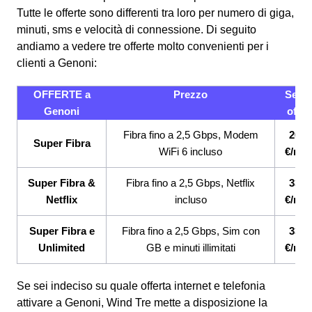
Tutte le offerte sono differenti tra loro per numero di giga,
minuti, sms e velocità di connessione.
Di seguito
andiamo a vedere tre offerte molto convenienti per i
clienti a Genoni:
OFFERTE a
Prezzo
Servi
Genoni
offert
Fibra fino a 2,5 Gbps, Modem
26,9
Super Fibra
WiFi 6 incluso
€/me
Super Fibra &
Fibra fino a 2,5 Gbps, Netflix
33,9
Netflix
incluso
€/me
Super Fibra e
Fibra fino a 2,5 Gbps, Sim con
33,9
Unlimited
GB e minuti illimitati
€/me
Se sei indeciso su quale offerta internet e telefonia
attivare a Genoni, Wind Tre mette a disposizione la