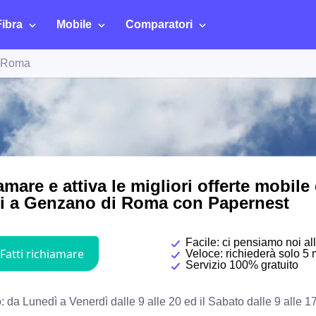
Fibra
Mobile
Comparatori
 Roma