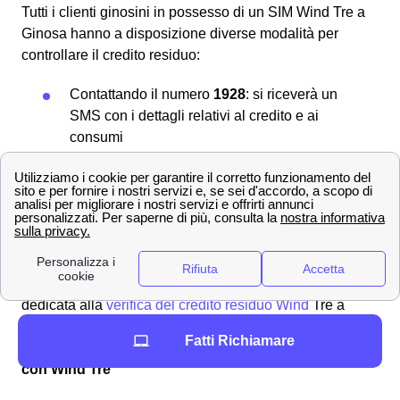
Tutti i clienti ginosini in possesso di un SIM Wind Tre a
Ginosa hanno a disposizione diverse modalità per
controllare il credito residuo:
Contattando il numero
1928
: si riceverà un
SMS con i dettagli relativi al credito e ai
consumi
Chiamando il
4242
Digitando il codice
*133#
il valore del credito
residuo comparirà sullo schermo del
cellulare.
Per ulteriori informazioni su come
ricaricare la propria
SIM
e verificare il credito residuo visita la pagina
dedicata alla
verifica del credito residuo Wind
Tre a
Ginosa.
Fatti Richiamare
Tutti i servizi aggiuntivi per gli abbonati di Ginosa
con Wind Tre
Wind Tre a Ginosa presenta per i clienti ginosini una