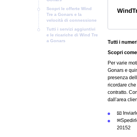
Scopri le offerte Wind
WindTr
Tre a Gonars e la
velocità di connessione
Tutti i servizi aggiuntivi
e le ricariche di Wind Tre
a Gonars
Tutti i numer
Scopri come 
Per varie mot
Gonars e quin
presenza del
ricordare che 
contratto. Co
dall'area clie
📧 Inviar
✉Spedirl
20152