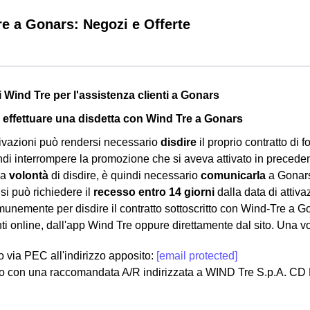
e a Gonars: Negozi e Offerte
i Wind Tre per l'assistenza clienti a Gonars
effettuare una disdetta con Wind Tre a Gonars
ivazioni può rendersi necessario
disdire
il proprio contratto di f
di interrompere la promozione che si aveva attivato in preceden
la
volontà
di disdire, è quindi necessario
comunicarla
a Gonars 
si può richiedere il
recesso entro 14 giorni
dalla data di attiv
munemente per disdire il contratto sottoscritto con Wind-Tre a Go
nti online, dall'app Wind Tre oppure direttamente dal sito. Una vo
lo via PEC all'indirizzo apposito:
[email protected]
o con una raccomandata A/R indirizzata a WIND Tre S.p.A. CD