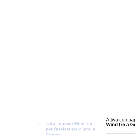
Attiva con pap
Tutti i numeri Wind Tre
WindTre a Gon
per l'assistenza clienti a
Gonars