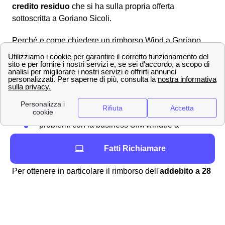
credito residuo
che si ha sulla propria offerta
sottoscritta a Goriano Sicoli.
Perché e come chiedere un rimborso Wind a Goriano
Sicoli
Richiedere un rimborso
a WindTre a Goriano Sicoli è
una procedura alquanto semplice e lineare che può
essere svolta per molteplici ragioni, ad esempio:
fatturazioni errate
addebito ogni 28 giorni
problemi con la business SIM windtre a
Goriano Sicoli
Fatti Richiamare
richiesta del credito residuo
Per ottenere in particolare il rimborso dell'
addebito a 28
giorni
a Goriano Sicoli vi sono molteplici modalità: si
può domandare il rimborso automatico in bolletta tramite
storno della fattura oppure utilizzare l'importo che vi è
dovuto per una nuova, migliore offerta disponibile ai