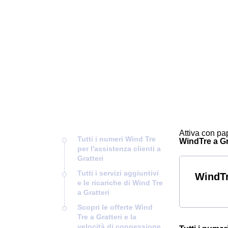
Attiva con pap
Tutti i numeri Wind Tre
WindTre a Gra
per l'assistenza clienti a
Gratteri
Tutti i servizi aggiuntivi
WindTr
e le ricariche di Wind Tre
a Gratteri
Scopri le offerte Wind
Tre a Gratteri e la
velocità di connessione