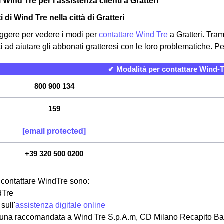
i Wind Tre per l'assistenza clienti a Gratteri
ti di Wind Tre nella città di Gratteri
ggere per vedere i modi per
contattare Wind Tre
a Gratteri. Trami
 ad aiutare gli abbonati gratteresi con le loro problematiche. Per 
✔ Modalità per contattare Wind-T
800 900 134
159
[email protected]
+39 320 500 0200
r contattare WindTre sono:
dTre
sull'
assistenza digitale online
 una raccomandata a Wind Tre S.p.A.m, CD Milano Recapito Bag