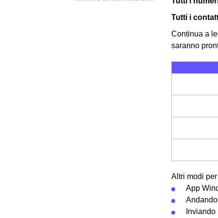
Tutti i numer
Tutti i contat
Continua a le
saranno pronti
Altri modi pe
App Win
Andando 
Inviando