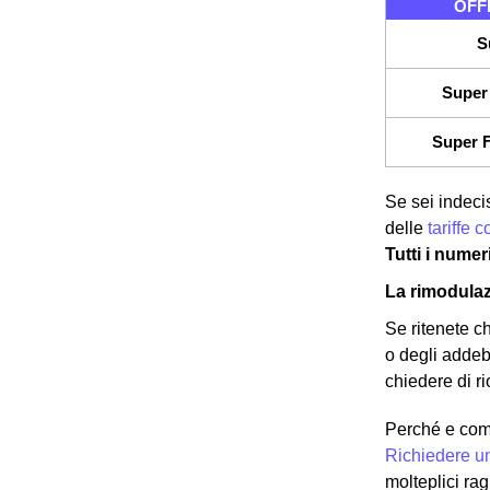
OFF
S
Super 
Super F
Se sei indecis
delle
tariffe 
Tutti i numer
La rimodulaz
Se ritenete c
o degli addeb
chiedere di ri
Perché e com
Richiedere u
molteplici ra