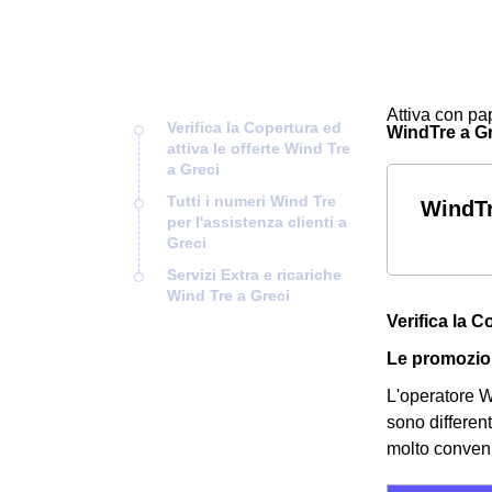
Attiva con pap
Verifica la Copertura ed
WindTre a Gre
attiva le offerte Wind Tre
a Greci
Tutti i numeri Wind Tre
WindTr
per l'assistenza clienti a
Greci
Servizi Extra e ricariche
Wind Tre a Greci
Verifica la C
Le promozion
L'operatore Wi
sono differen
molto convenie