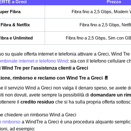
ERTE a Greci
Prezzo
uper Fibra
Fibra fino a 2,5 Gbps, Modem W
Fibra & Netflix
Fibra fino a 2,5 Gbps, Netfl
ibra e Unlimited
Fibra fino a 2,5 Gbps, Sim con GB e
o su quale offerta internet e telefonia attivare a Greci, Wind Tre 
combinate internet e telefono Wind
: sia con il telefono cellulare
i Wind Tre per l'assistenza clienti a Greci
ione, rimborso e reclamo con Wind Tre a Greci 📄
he il servizio Wind a Greci non valga il denaro speso, se avete de
iti non dovuti, avete sempre la possibilità di
domandare un ri
ottenere il
credito residuo
che si ha sulla propria offerta sottoscr
e chiedere un rimborso Wind a Greci
n rimborso
a WindTre a Greci è una procedura alquanto semplice
gioni, ad esempio: