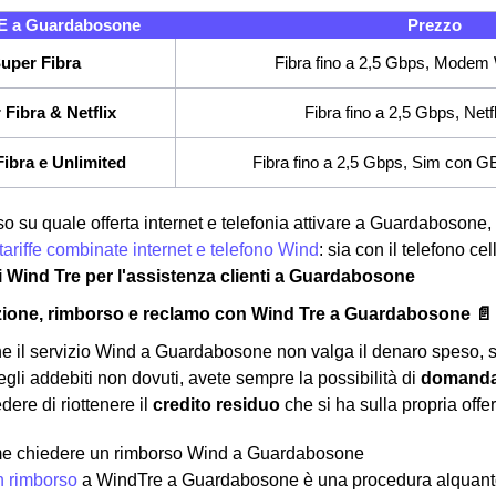
 a Guardabosone
Prezzo
uper Fibra
Fibra fino a 2,5 Gbps, Modem 
 Fibra & Netflix
Fibra fino a 2,5 Gbps, Netf
ibra e Unlimited
Fibra fino a 2,5 Gbps, Sim con GB e
so su quale offerta internet e telefonia attivare a Guardabosone,
tariffe combinate internet e telefono Wind
: sia con il telefono c
ri Wind Tre per l'assistenza clienti a Guardabosone
zione, rimborso e reclamo con Wind Tre a Guardabosone 📄
he il servizio Wind a Guardabosone non valga il denaro speso, s
egli addebiti non dovuti, avete sempre la possibilità di
domanda
dere di riottenere il
credito residuo
che si ha sulla propria offe
e chiedere un rimborso Wind a Guardabosone
n rimborso
a WindTre a Guardabosone è una procedura alquanto 