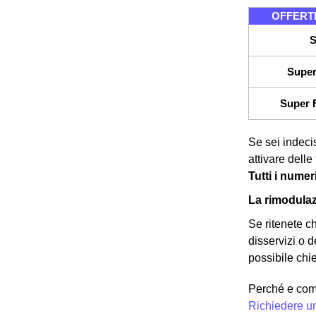
OFFERTE
S
Super
Super F
Se sei indeci
attivare delle
Tutti i nume
La rimodula
Se ritenete c
disservizi o d
possibile chie
Perché e com
Richiedere u