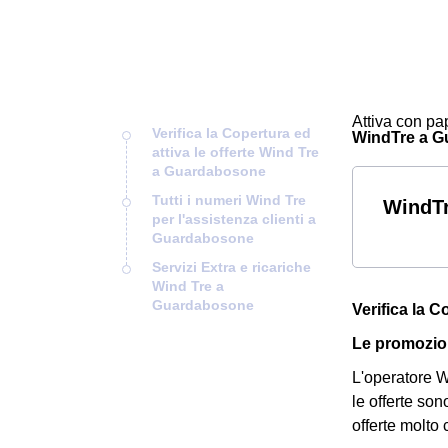
Attiva con pap
Verifica la Copertura ed
WindTre a Gua
attiva le offerte Wind Tre
a Guardabosone
Tutti i numeri Wind Tre
WindTr
per l'assistenza clienti a
Guardabosone
Servizi Extra e ricariche
Wind Tre a
Guardabosone
Verifica la 
Le promozio
L'operatore Wi
le offerte son
offerte molto