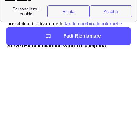
Se sei indeciso su quale offerta internet e telefonia
attivare a Imperia, Wind Tre mette a disposizione la
possibilità di attivare delle
tariffe combinate internet e
telefono Wind
: sia con il telefono cellulare che con la
Fatti Richiamare
connessione a casa.
Servizi Extra e ricariche Wind Tre a Imperia
Ricarica online, e non, per Wind Tre a Imperia
Tutti i clienti imperiesi in possesso di un SIM Wind Tre a
Imperia hanno a disposizione diverse modalità per
controllare il credito residuo:
Contattando il numero
1928
: si riceverà un
SMS con i dettagli relativi al credito e ai
consumi
Chiamando il
4242
Digitando il codice
*133#
il valore del credito
residuo comparirà sullo schermo del