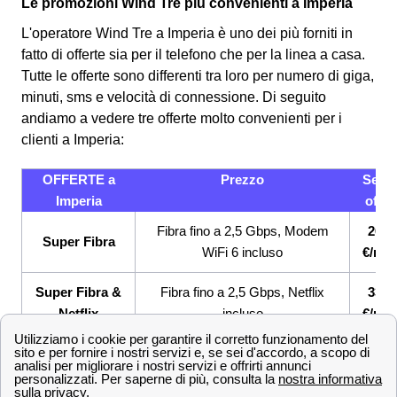
Le promozioni Wind Tre più convenienti a Imperia
L'operatore Wind Tre a Imperia è uno dei più forniti in
fatto di offerte sia per il telefono che per la linea a casa.
Tutte le offerte sono differenti tra loro per numero di giga,
minuti, sms e velocità di connessione.
Di seguito
andiamo a vedere tre offerte molto convenienti per i
clienti a Imperia:
OFFERTE a
Prezzo
Servi
Imperia
offert
Fibra fino a 2,5 Gbps, Modem
26,9
Super Fibra
WiFi 6 incluso
€/me
Super Fibra &
Fibra fino a 2,5 Gbps, Netflix
33,9
Netflix
incluso
€/me
Super Fibra e
Fibra fino a 2,5 Gbps, Sim con
33,9
Unlimited
GB e minuti illimitati
€/me