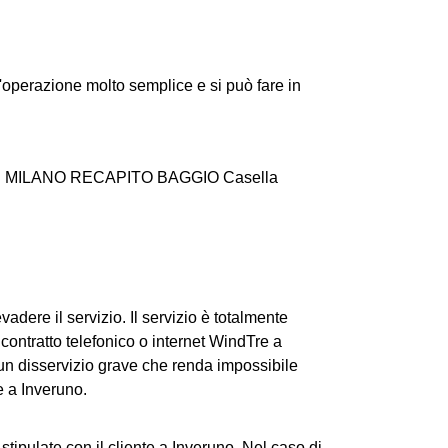
operazione molto semplice e si può fare in
.A. CD MILANO RECAPITO BAGGIO Casella
vadere il servizio. Il servizio è totalmente
n contratto telefonico o internet WindTre a
 un disservizio grave che renda impossibile
e a Inveruno.
 stipulate con il cliente a Inveruno. Nel caso di