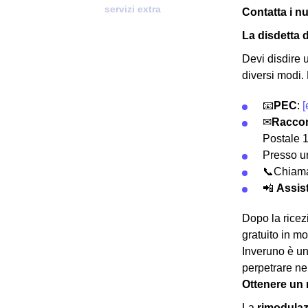
servizi extra
Contatta i n
La disdetta 
Devi disdire 
diversi modi.
📧
PEC
:
[
✉
Racco
Postale 
Presso 
📞Chiama
📲
Assist
Dopo la rice
gratuito in mo
Inveruno è un
perpetrare ne
Ottenere un 
La
rimodula