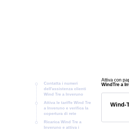
Attiva con pap
Contatta i numeri
WindTre a Inv
dell'assistenza clienti
Wind Tre a Inveruno
Attiva le tariffe Wind Tre
Wind-T
a Inveruno e verifica la
copertura di rete
Ricarica Wind Tre a
Inveruno e attiva i