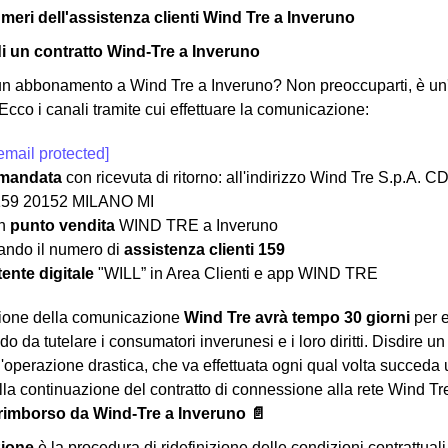
umeri dell'assistenza clienti Wind Tre a Inveruno
di un contratto Wind-Tre a Inveruno
un abbonamento a Wind Tre a Inveruno? Non preoccuparti, è un'
Ecco i canali tramite cui effettuare la comunicazione:
email protected]
mandata
con ricevuta di ritorno: all'indirizzo Wind Tre S.p
159 20152 MILANO MI
un
punto vendita
WIND TRE a Inveruno
ndo il numero di
assistenza clienti 159
ente digitale
"WILL” in Area Clienti e app WIND TRE
zione della comunicazione
Wind Tre avrà tempo 30 giorni
per e
do da tutelare i consumatori inverunesi e i loro diritti. Disdire u
'operazione drastica, che va effettuata ogni qual volta succeda
lla continuazione del contratto di connessione alla rete Wind Tr
rimborso da Wind-Tre a Inveruno 📄
zione
è la procedura di ridefinizione delle condizioni contrattuali