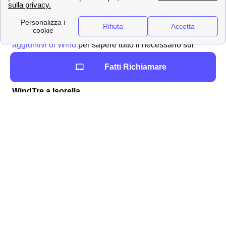
servizi in sovrapprezzo sono già stati bloccati
inizialmente per evitare abusi. Per maggiori informazioni
e dettagli puoi recarti sulla pagina dedicata ai
servizi
aggiuntivi di Wind
per sapere tutto il necessario sui
servizi aggiuntivi extra a Isorella.
Fatti Richiamare
Ecco come vedere il credito residuo e ricaricare con
WindTre a Isorella
Se la tua SIM Wind Tre a Isorella rimane senza credito
residuo dovrai effettuare una ricarica, per tutti i clienti
isorellesi è possibile effettuarla nei seguenti modi:
online
tramite app
con il
Bancomat
/Postamat
nei negozi Wind Tre
con l'
home banking
.
L'importante in ogni caso è comunicare i seguenti dati: