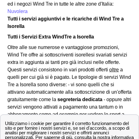
ed i negozi Wind Tre in tutte le altre zone d'Italia:
Nuvolera
Tutti i servizi aggiuntivi e le ricariche di Wind Tre a
Isorella
Tutti i Servizi Extra WindTre a Isorella
Oltre alle sue numerose e vantaggiose promozioni,
Wind Tre offre ai sottoscriventi isorellesi svariati
servizi
extra
in aggiunta ai tanti pro già inclusi nelle offerte.
Questi servizi consistono in vari prodotti offerti
oltre
a
quelli per cui già si è pagato. Le tipologie di servizi Wind
Tre a Isorella sono diverse: - vi sono quelli che si
attivano automaticamente alla sottoscrizione di un'offerta
gratuitamente come la
segreteria dedicata
- oppure altri
servizi vengono attivati a pagamento una tantum o in
abbonamento come ad esempio per vedere lo sport a
Isorella con Wind. L'attivazione e disattivazione dei
servizi Wind Tre sottoscritti viene normalmente gestita
attraverso il servizio clienti chiamando il
159
. A Isorella, i