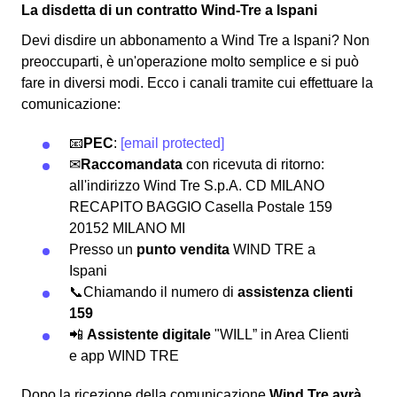
La disdetta di un contratto Wind-Tre a Ispani
Devi disdire un abbonamento a Wind Tre a Ispani? Non
preoccuparti, è un'operazione molto semplice e si può
fare in diversi modi.
Ecco i canali tramite cui effettuare la
comunicazione:
📧
PEC
:
[email protected]
✉
Raccomandata
con ricevuta di ritorno:
all'indirizzo Wind Tre S.p.A. CD MILANO
RECAPITO BAGGIO Casella Postale 159
20152 MILANO MI
Presso un
punto vendita
WIND TRE a
Ispani
📞Chiamando il numero di
assistenza clienti
159
📲
Assistente digitale
"WILL” in Area Clienti
e app WIND TRE
Dopo la ricezione della comunicazione
Wind Tre avrà