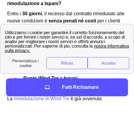
rimodulazione a Ispani?
Entro i
30 giorni
, il recesso dal contratto rimodulato alle
nuove condizioni è
senza penali né costi
per i clienti
ispanesi. Per comunicare la volontà di recesso si dovrà
utilizzare uno dei seguenti canali:
Servizio clienti Wind-Tre: contattabile al
159
PEC all'indirizzo:
[email protected]
Raccomandata A/R a:
Wind Tre S.p.A. CD
Milano recapito Baggio, Casella Postale
159, 20152 Milano (MI)
Punto Wind-Tre a Ispani
Assistenza digitale Willi
Fatti Richiamare
La
rimodulazione di Wind Tre
è già avvenuta
nell'autunno 2020 così come è già occorsa ugualmente
con TIM e Vodafone a Ispani. In quest'ottica è importante
ricordare che i clienti ispanesi di Wind-Tre possono
controllare il
costo della loro offerta
tramite l'area