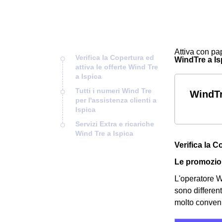
Attiva con pap
Verifica la Copertura ed
WindTre a Isp
attiva le offerte Wind Tre
a Ispica
Tutti i numeri Wind Tre
WindTr
per l'assistenza clienti a
Ispica
Servizi Extra e ricariche
Wind Tre a Ispica
Verifica la C
Le promozion
L'operatore Wi
sono differen
molto convenie