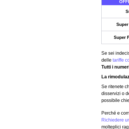
OFFE
S
Super 
Super F
Se sei indecis
delle
tariffe 
Tutti i numer
La rimodulaz
Se ritenete c
disservizi o d
possibile chie
Perché e com
Richiedere u
molteplici ra