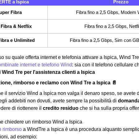
RTE a Ispica
Prezzo
uper Fibra
Fibra fino a 2,5 Gbps, Modem W
Fibra & Netflix
Fibra fino a 2,5 Gbps, Netfl
ibra e Unlimited
Fibra fino a 2,5 Gbps, Sim con GB e
o su quale offerta internet e telefonia attivare a Ispica, Wind Tre
combinate internet e telefono Wind
: sia con il telefono cellulare
i Wind Tre per l'assistenza clienti a Ispica
ione, rimborso e reclamo con Wind Tre a Ispica 📄
he il servizio Wind a Ispica non valga il denaro speso, se avete 
egli addebiti non dovuti, avete sempre la possibilità di
domanda
dere di riottenere il
credito residuo
che si ha sulla propria offert
e chiedere un rimborso Wind a Ispica
n rimborso
a WindTre a Ispica è una procedura alquanto semplic
gioni, ad esempio: