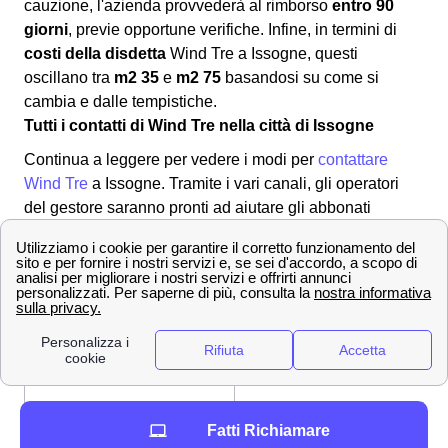
cauzione, l'azienda provvederà al rimborso
entro 90
giorni
, previe opportune verifiche. Infine, in termini di
costi della disdetta
Wind Tre a Issogne, questi
oscillano tra
m2 35
e
m2 75
basandosi su come si
cambia e dalle tempistiche.
Tutti i contatti di Wind Tre nella città di Issogne
Continua a leggere per vedere i modi per
contattare
Wind Tre
a Issogne. Tramite i vari canali, gli operatori
del gestore saranno pronti ad aiutare gli abbonati
isognesi o issogneins con le loro problematiche. Per
metterti in contatto con il provider:
✔ Modalità per contattare Wind-Tre
800 900 134
Numero Verde
159
Servizio Clienti
[email protected]
Indirizzo mail per PEC
Fatti Richiamare