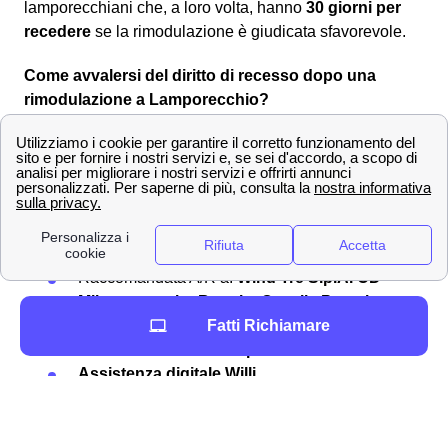
lamporecchiani che, a loro volta, hanno
30 giorni per
recedere
se la rimodulazione è giudicata sfavorevole.
Come avvalersi del diritto di recesso dopo una
rimodulazione a Lamporecchio?
Entro i
30 giorni
, il recesso dal contratto rimodulato alle
nuove condizioni è
senza penali né costi
per i clienti
lamporecchiani. Per comunicare la volontà di recesso si
dovrà utilizzare uno dei seguenti canali:
Servizio clienti Wind-Tre: contattabile al
159
PEC all'indirizzo:
[email protected]
Raccomandata A/R a:
Wind Tre S.p.A. CD
Milano recapito Baggio, Casella Postale
159, 20152 Milano (MI)
Fatti Richiamare
Punto Wind-Tre a Lamporecchio
Assistenza digitale Willi
La
rimodulazione di Wind Tre
è già avvenuta
nell'autunno 2020 così come è già occorsa ugualmente