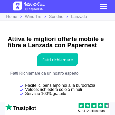
Home
Wind Tre
Sondrio
Lanzada