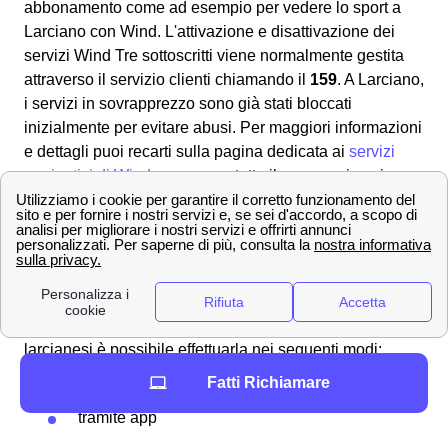
abbonamento come ad esempio per vedere lo sport a
Larciano con Wind. L'attivazione e disattivazione dei
servizi Wind Tre sottoscritti viene normalmente gestita
attraverso il servizio clienti chiamando il
159
. A Larciano,
i servizi in sovrapprezzo sono già stati bloccati
inizialmente per evitare abusi. Per maggiori informazioni
e dettagli puoi recarti sulla pagina dedicata ai
servizi
aggiuntivi di Wind
per sapere tutto il necessario sui
servizi aggiuntivi extra a Larciano.
Ecco come vedere il credito residuo e ricaricare con
WindTre a Larciano
Se la tua SIM Wind Tre a Larciano rimane senza credito
residuo dovrai effettuare una ricarica, per tutti i clienti
larcianesi è possibile effettuarla nei seguenti modi:
Fatti Richiamare
online
tramite app
con il
Bancomat
/Postamat