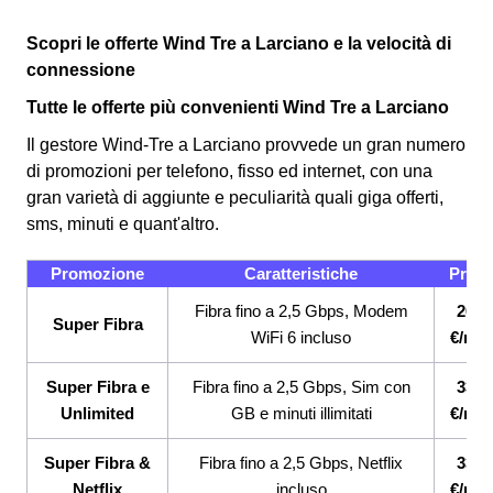
Scopri le offerte Wind Tre a Larciano e la velocità di
connessione
Tutte le offerte più convenienti Wind Tre a Larciano
Il gestore Wind-Tre a Larciano provvede un gran numero
di promozioni per telefono, fisso ed internet, con una
gran varietà di aggiunte e peculiarità quali giga offerti,
sms, minuti e quant'altro.
Promozione
Caratteristiche
Prez
Fibra fino a 2,5 Gbps, Modem
26,9
Super Fibra
WiFi 6 incluso
€/me
Super Fibra e
Fibra fino a 2,5 Gbps, Sim con
33,9
Unlimited
GB e minuti illimitati
€/me
Super Fibra &
Fibra fino a 2,5 Gbps, Netflix
33,9
Netflix
incluso
€/me