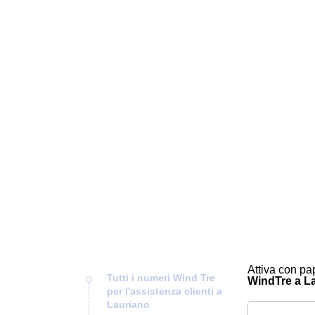
Attiva con pap
Tutti i numeri Wind Tre
WindTre a Lau
per l'assistenza clienti a
Lauriano