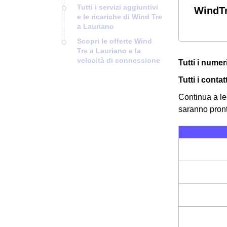
Tutti i servizi aggiuntivi
WindTr
e le ricariche di Wind Tre
a Lauriano
Scopri le offerte Wind
Tre a Lauriano e la
velocità di connessione
Tutti i numer
Tutti i conta
Continua a le
saranno pronti