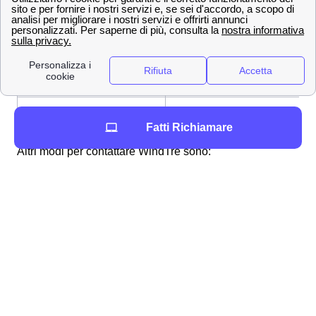
800 900 134
Numero Verde
159
Servizio Clienti
[email protected]
Indirizzo mail per PEC
+39 320 500 0200
Dall'estero
Fatti Richiamare
Altri modi per contattare WindTre sono:
App WindTre
Andando sull'
assistenza digitale online
Inviando una raccomandata a Wind Tre
S.p.A.m, CD Milano Recapito Baggio, C.P.
159, 20152 Milano (MI)
Andando in un punto Wind-Tre a Laviano
Attraverso una di queste metodologie potrete richiedere
l'assistenza di Wind-Tre a Laviano o dire loro tutto ciò