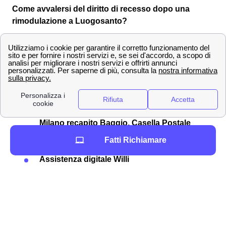
Come avvalersi del diritto di recesso dopo una
rimodulazione a Luogosanto?
Entro i
30 giorni
, il recesso dal contratto rimodulato alle
nuove condizioni è
senza penali né costi
per i clienti
luogosantesi. Per comunicare la volontà di recesso si
dovrà utilizzare uno dei seguenti canali:
Servizio clienti Wind-Tre: contattabile al
159
PEC all'indirizzo:
[email protected]
Raccomandata A/R a:
Wind Tre S.p.A. CD
Milano recapito Baggio, Casella Postale
159, 20152 Milano (MI)
Fatti Richiamare
Punto Wind-Tre a Luogosanto
Assistenza digitale Willi
La
rimodulazione di Wind Tre
è già avvenuta
nell'autunno 2020 così come è già occorsa ugualmente
con TIM e Vodafone a Luogosanto. In quest'ottica è
importante ricordare che i clienti luogosantesi di Wind-