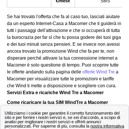
€/mese
SMS
Se hai trovato l'offerta che fa al caso tuo, lasciati aiutare
da un esperto Internet-Casa a Macomer che ti guiderà in
tutti i passaggi dell'attivazione e che si occuperà di tutta
la burocrazia per far sì che tu possa godere dei tuoi giga
e dei tuoi minuti senza pensieri. E se invece non avessi
ancora trovato la promozione Wind che fa per te, non
disperare perché attivare la tua connessione internet a
Macomer è solo questione di tempo. Puoi scoprire tutte
le offerte andando sulla pagina delle
offerte Wind Tre
a
Macomer per visualizzare tutte le promozioni e tariffe
che Wind ti mette a disposizione e scegliere con cura.
Servizi Extra e ricariche Wind Tre a Macomer
Come ricaricare la tua SIM WindTre a Macomer
E' possibile ricaricare la tua SIM Wind Tre in diversi
modi: al tabaccaio a Macomer, comprando una ricarica
grattabile, o tramite la propria banca. Però Wind tre