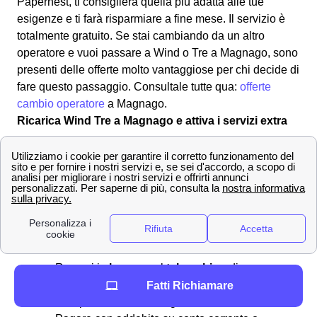
Papernest, ti consiglierà quella più adatta alle tue
esigenze e ti farà risparmiare a fine mese. Il servizio è
totalmente gratuito. Se stai cambiando da un altro
operatore e vuoi passare a Wind o Tre a Magnago, sono
presenti delle offerte molto vantaggiose per chi decide di
fare questo passaggio. Consultale tutte qua:
offerte
cambio operatore
a Magnago.
Ricarica Wind Tre a Magnago e attiva i servizi extra
Scopri quanto credito ti resta e come effettuare una
ricarica con Wind-Tre a Magnago
Ricaricare
il proprio numero di telefono a Magnago
significa rimediare ad un credito residuo troppo basso o
inesistente sulla vostra sim Wind-Tre. Per effettuare una
ricarica si può:
Recarsi in
banca
o al
tabacchino
di
Magnago
Fatti Richiamare
Comprare una ricarica grattabile