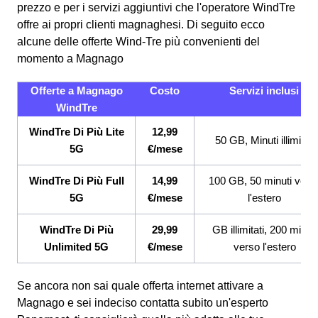
prezzo e per i servizi aggiuntivi che l'operatore WindTre
offre ai propri clienti magnaghesi.
Di seguito ecco
alcune delle offerte Wind-Tre più convenienti del
momento a Magnago
Offerte a Magnago
Costo
Servizi inclusi
WindTre
WindTre Di Più Lite
12,99
50 GB, Minuti illimitati
5G
€/mese
WindTre Di Più Full
14,99
100 GB, 50 minuti vers
5G
€/mese
l'estero
WindTre Di Più
29,99
GB illimitati, 200 minuti
Unlimited 5G
€/mese
verso l'estero
Se ancora non sai quale offerta internet attivare a
Magnago e sei indeciso contatta subito un'esperto