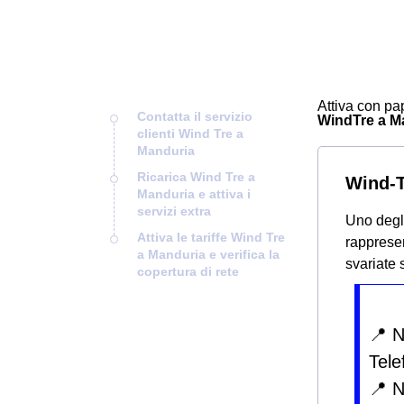
Attiva con pap
Contatta il servizio
WindTre a Man
clienti Wind Tre a
Manduria
Ricarica Wind Tre a
Wind-T
Manduria e attiva i
servizi extra
Uno degli
Attiva le tariffe Wind Tre
rappresen
a Manduria e verifica la
svariate 
copertura di rete
📍 
Tele
📍 