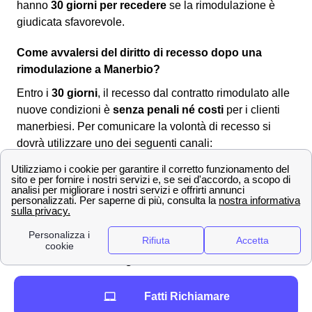
hanno
30 giorni per recedere
se la rimodulazione è
giudicata sfavorevole.
Come avvalersi del diritto di recesso dopo una
rimodulazione a Manerbio?
Entro i
30 giorni
, il recesso dal contratto rimodulato alle
nuove condizioni è
senza penali né costi
per i clienti
manerbiesi. Per comunicare la volontà di recesso si
dovrà utilizzare uno dei seguenti canali:
Servizio clienti Wind-Tre: contattabile al
159
PEC all'indirizzo:
[email protected]
Raccomandata A/R a:
Wind Tre S.p.A. CD
Milano recapito Baggio, Casella Postale
159, 20152 Milano (MI)
Punto Wind-Tre a Manerbio
Assistenza digitale Willi
La
rimodulazione di Wind Tre
è già avvenuta
Fatti Richiamare
nell'autunno 2020 così come è già occorsa ugualmente