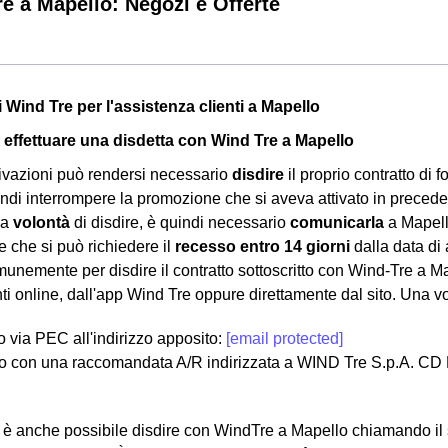
e a Mapello: Negozi e Offerte
i Wind Tre per l'assistenza clienti a Mapello
effettuare una disdetta con Wind Tre a Mapello
ivazioni può rendersi necessario
disdire
il proprio contratto di f
ndi interrompere la promozione che si aveva attivato in precede
la
volontà
di disdire, è quindi necessario
comunicarla
a Mapello
e che si può richiedere il
recesso entro 14 giorni
dalla data di 
munemente per disdire il contratto sottoscritto con Wind-Tre a Ma
nti online, dall'app Wind Tre oppure direttamente dal sito. Una vo
lo via PEC all'indirizzo apposito:
[email protected]
o con una raccomandata A/R indirizzata a WIND Tre S.p.A. CD
a, è anche possibile disdire con WindTre a Mapello chiamando il