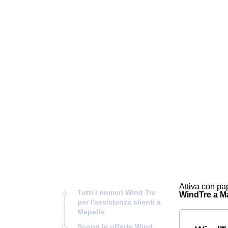
Attiva con pap
Tutti i numeri Wind Tre
WindTre a Map
per l'assistenza clienti a
Mapello
Scopri le offerte Wind