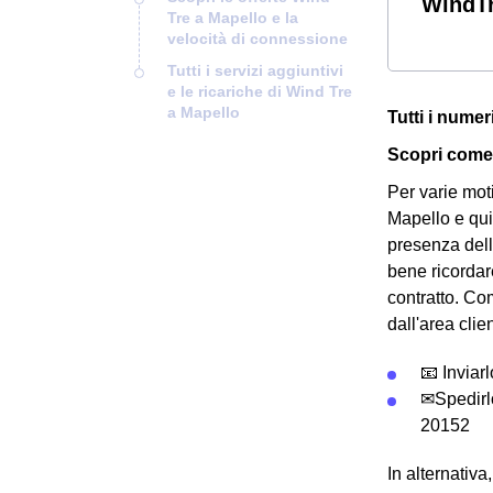
WindTr
Tre a Mapello e la
velocità di connessione
Tutti i servizi aggiuntivi
e le ricariche di Wind Tre
a Mapello
Tutti i numer
Scopri come 
Per varie mot
Mapello e qui
presenza del
bene ricordar
contratto. Co
dall'area clie
📧 Inviar
✉Spedirl
20152
In alternativ