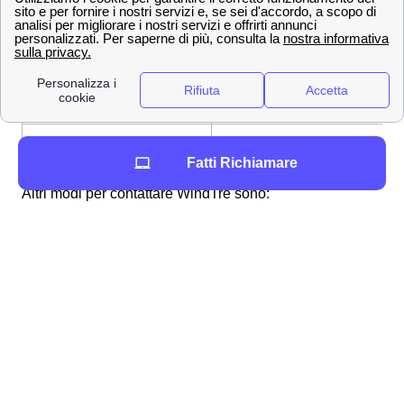
800 900 134
Numero Verde
159
Servizio Clienti
[email protected]
Indirizzo mail per PEC
+39 320 500 0200
Dall'estero
Fatti Richiamare
Altri modi per contattare WindTre sono:
App WindTre
Andando sull'
assistenza digitale online
Inviando una raccomandata a Wind Tre
S.p.A.m, CD Milano Recapito Baggio, C.P.
159, 20152 Milano (MI)
Andando in un punto Wind-Tre a Maretto
Attraverso una di queste metodologie potrete richiedere
l'assistenza di Wind-Tre a Maretto o dire loro tutto ciò