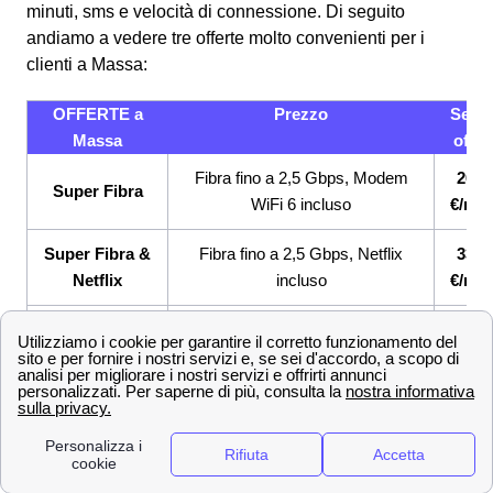
minuti, sms e velocità di connessione.
Di seguito
andiamo a vedere tre offerte molto convenienti per i
clienti a Massa:
OFFERTE a
Prezzo
Servi
Massa
offert
Fibra fino a 2,5 Gbps, Modem
26,9
Super Fibra
WiFi 6 incluso
€/me
Super Fibra &
Fibra fino a 2,5 Gbps, Netflix
33,9
Netflix
incluso
€/me
Super Fibra e
Fibra fino a 2,5 Gbps, Sim con
33,9
Unlimited
GB e minuti illimitati
€/me
Se sei indeciso su quale offerta internet e telefonia
attivare a Massa, Wind Tre mette a disposizione la
possibilità di attivare delle
tariffe combinate internet e