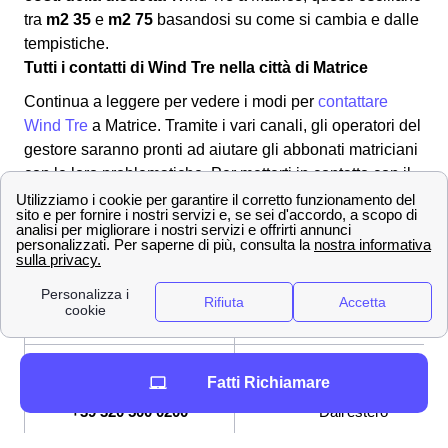
tra
m2 35
e
m2 75
basandosi su come si cambia e dalle
tempistiche.
Tutti i contatti di Wind Tre nella città di Matrice
Continua a leggere per vedere i modi per
contattare
Wind Tre
a Matrice. Tramite i vari canali, gli operatori del
gestore saranno pronti ad aiutare gli abbonati matriciani
con le loro problematiche. Per metterti in contatto con il
provider:
✔ Modalità per contattare Wind-Tre
800 900 134
Numero Verde
159
Servizio Clienti
[email protected]
Indirizzo mail per PEC
Fatti Richiamare
+39 320 500 0200
Dall'estero