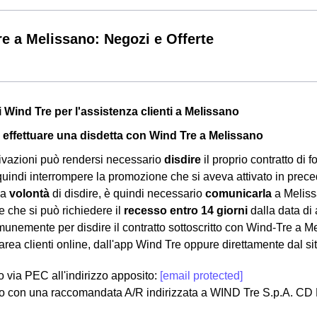
e a Melissano: Negozi e Offerte
i Wind Tre per l'assistenza clienti a Melissano
effettuare una disdetta con Wind Tre a Melissano
ivazioni può rendersi necessario
disdire
il proprio contratto di f
uindi interrompere la promozione che si aveva attivato in prece
la
volontà
di disdire, è quindi necessario
comunicarla
a Melissa
e che si può richiedere il
recesso entro 14 giorni
dalla data di 
munemente per disdire il contratto sottoscritto con Wind-Tre a Me
area clienti online, dall'app Wind Tre oppure direttamente dal sit
lo via PEC all'indirizzo apposito:
[email protected]
o con una raccomandata A/R indirizzata a WIND Tre S.p.A. CD