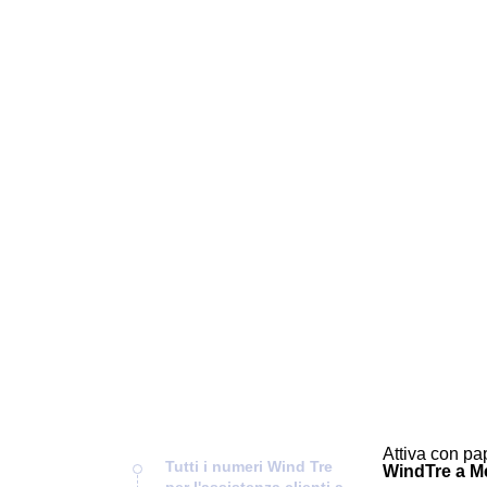
Attiva con pap
Tutti i numeri Wind Tre
WindTre a Mel
per l'assistenza clienti a