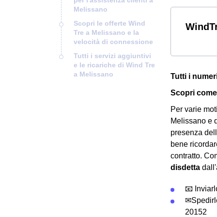
Melissano
Scopri le offerte Wind
WindTr
Tre a Melissano e la
velocità di connessione
Tutti i servizi aggiuntivi
e le ricariche di Wind Tre
a Melissano
Tutti i numer
Scopri come 
Per varie mot
Melissano e q
presenza del
bene ricordar
contratto. Co
disdetta
dall'
📧 Inviar
✉Spedirl
20152