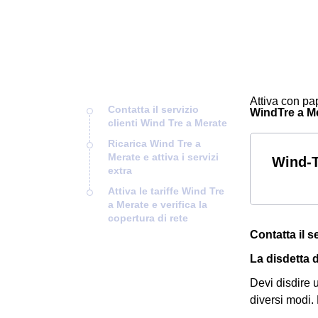
Attiva con pap
Contatta il servizio
WindTre a Mer
clienti Wind Tre a Merate
Ricarica Wind Tre a
Merate e attiva i servizi
Wind-T
extra
Attiva le tariffe Wind Tre
a Merate e verifica la
copertura di rete
Contatta il s
La disdetta 
Devi disdire 
diversi modi.