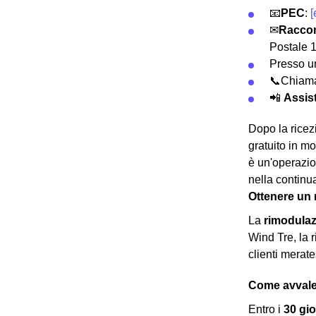
📧
PEC
:
[
✉
Racco
Postale 
Presso 
📞Chiama
📲
Assist
Dopo la rice
gratuito in mo
è un'operazio
nella continu
Ottenere un 
La
rimodula
Wind Tre, la 
clienti merate
Come avvaler
Entro i
30 gio