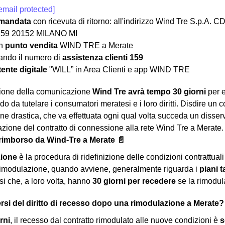
email protected]
mandata
con ricevuta di ritorno: all'indirizzo Wind Tre S.p
159 20152 MILANO MI
un
punto vendita
WIND TRE a Merate
ndo il numero di
assistenza clienti 159
ente digitale
"WILL” in Area Clienti e app WIND TRE
zione della comunicazione
Wind Tre avrà tempo 30 giorni
per e
do da tutelare i consumatori meratesi e i loro diritti. Disdire un 
ne drastica, che va effettuata ogni qual volta succeda un disser
azione del contratto di connessione alla rete Wind Tre a Merate.
rimborso da Wind-Tre a Merate 📄
zione
è la procedura di ridefinizione delle condizioni contrattuali
rimodulazione, quando avviene, generalmente riguarda i
piani 
si che, a loro volta, hanno
30 giorni per recedere
se la rimodul
si del diritto di recesso dopo una rimodulazione a Merate?
rni
, il recesso dal contratto rimodulato alle nuove condizioni è
s