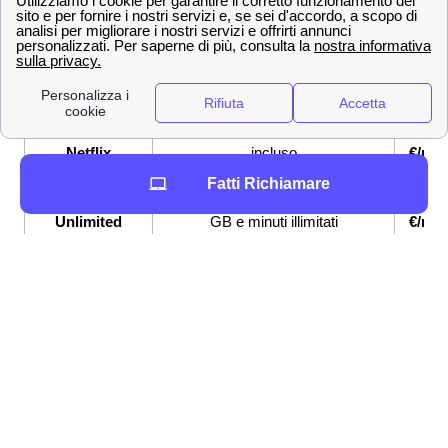
OFFERTE a
Prezzo
Servi
Merone
offert
Fibra fino a 2,5 Gbps, Modem
26,9
Super Fibra
WiFi 6 incluso
€/me
Super Fibra &
Fibra fino a 2,5 Gbps, Netflix
33,9
Netflix
incluso
€/me
Fatti Richiamare
Super Fibra e
Fibra fino a 2,5 Gbps, Sim con
33,9
Unlimited
GB e minuti illimitati
€/me
Se sei indeciso su quale offerta internet e telefonia
attivare a Merone, Wind Tre mette a disposizione la
possibilità di attivare delle
tariffe combinate internet e
telefono Wind
: sia con il telefono cellulare che con la
connessione a casa.
Tutti i numeri Wind Tre per l'assistenza clienti a
Merone