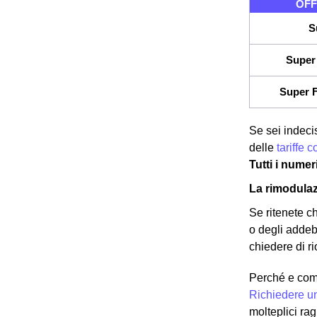
OFF
S
Super 
Super F
Se sei indecis
delle
tariffe 
Tutti i numer
La rimodulaz
Se ritenete ch
o degli addeb
chiedere di ri
Perché e com
Richiedere u
molteplici ra