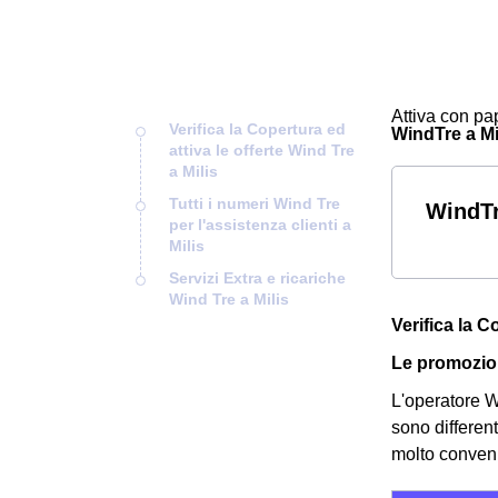
Attiva con pap
Verifica la Copertura ed
WindTre a Mil
attiva le offerte Wind Tre
a Milis
Tutti i numeri Wind Tre
WindTr
per l'assistenza clienti a
Milis
Servizi Extra e ricariche
Wind Tre a Milis
Verifica la C
Le promozion
L'operatore Wi
sono differen
molto convenie