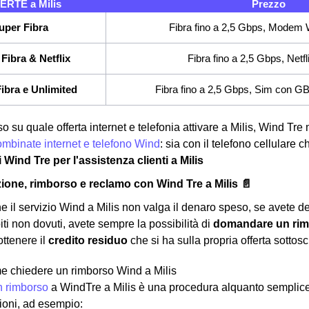
ERTE a Milis
Prezzo
uper Fibra
Fibra fino a 2,5 Gbps, Modem W
Fibra & Netflix
Fibra fino a 2,5 Gbps, Netfl
ibra e Unlimited
Fibra fino a 2,5 Gbps, Sim con GB e
o su quale offerta internet e telefonia attivare a Milis, Wind Tre 
combinate internet e telefono Wind
: sia con il telefono cellulare
i Wind Tre per l'assistenza clienti a Milis
ione, rimborso e reclamo con Wind Tre a Milis 📄
e il servizio Wind a Milis non valga il denaro speso, se avete de
iti non dovuti, avete sempre la possibilità di
domandare un ri
ottenere il
credito residuo
che si ha sulla propria offerta sottoscr
e chiedere un rimborso Wind a Milis
n rimborso
a WindTre a Milis è una procedura alquanto semplice
gioni, ad esempio: