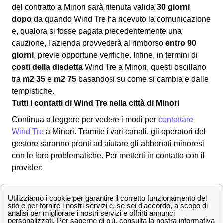
del contratto a Minori sarà ritenuta valida
30 giorni
dopo
da quando Wind Tre ha ricevuto la comunicazione
e, qualora si fosse pagata precedentemente una
cauzione, l'azienda provvederà al rimborso
entro 90
giorni
, previe opportune verifiche. Infine, in termini di
costi della disdetta
Wind Tre a Minori, questi oscillano
tra
m2 35
e
m2 75
basandosi su come si cambia e dalle
tempistiche.
Tutti i contatti di Wind Tre nella città di Minori
Continua a leggere per vedere i modi per
contattare
Wind Tre
a Minori. Tramite i vari canali, gli operatori del
gestore saranno pronti ad aiutare gli abbonati minoresi
con le loro problematiche. Per metterti in contatto con il
provider:
✔ Modalità per contattare Wind-Tre
800 900 134
Numero Verde