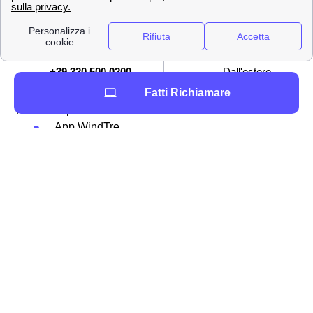
159
Servizio Clienti
[email protected]
Indirizzo mail per PEC
+39 320 500 0200
Dall'estero
Fatti Richiamare
Altri modi per contattare WindTre sono:
App WindTre
Andando sull'
assistenza digitale online
Inviando una raccomandata a Wind Tre
S.p.A.m, CD Milano Recapito Baggio, C.P.
159, 20152 Milano (MI)
Andando in un punto Wind-Tre a Minori
Attraverso una di queste metodologie potrete richiedere
l'assistenza di Wind-Tre a Minori o dire loro tutto ciò che
avete bisogno di fare a Minori. Quale che ne sia la
ragione, l'assistenza del gestore Wind Tre sarà sempre
pronta a rispondervi.