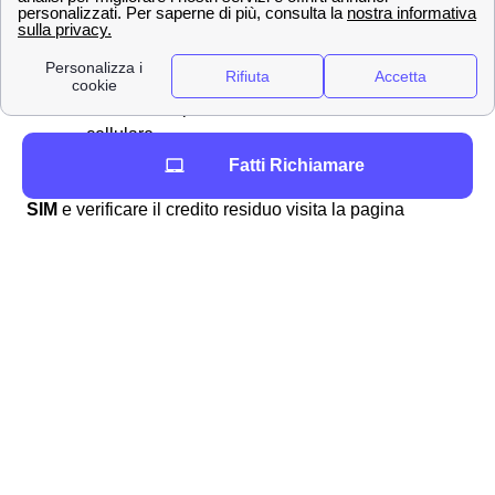
SMS con i dettagli relativi al credito e ai
consumi
Chiamando il
4242
Digitando il codice
*133#
il valore del credito
residuo comparirà sullo schermo del
cellulare.
Fatti Richiamare
Per ulteriori informazioni su come
ricaricare la propria
SIM
e verificare il credito residuo visita la pagina
dedicata alla
verifica del credito residuo Wind
Tre a
Mola di Bari.
Tutti i servizi aggiuntivi per gli abbonati di Mola di
Bari con Wind Tre
Wind Tre a Mola di Bari presenta per i clienti molesi una
serie di servizi aggiuntivi a sovrapprezzo detti VAS.
Come per esempio un servizio sms della banca che
avvisi i suoi clienti molesi delle operazioni effettuate. Per
attivare e disattivare questi servizi normalmente è
possibile chiamare il 159 e gestire tutto da li. Le SIM