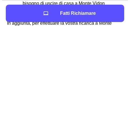
bisogno di uscire di casa a Monte Vidon
Combatte
Fatti Richiamare
In aggiunta, per effettuare la vostra ricarica a Monte
Vidon Combatte potete selezionare online l'
addebito
automatico su carta
per rendere automatica la
procedura di ricarica e non dovervene preoccupare. Per
avere più dettagli, potete leggere la pagina di
verifica del
credito residuo WindTre a Monte Vidon Combatte
.
Servizi aggiuntivi di Wind-Tre per i clienti di Monte
Vidon Combatte
In aggiunta ai tanti vantaggi di cui potrete usufruire una
volta sottoscritta un'offerta Wind Tre a Monte Vidon
Combatte, questo provider fornisce agli abbonati
montevidanesi tanti servizi in più che ne integrano e
migliorano l'esperienza d'uso del prodotto e dell'offerta.
Questi benefits sono addizionali agli elementi inclusi
nell'offerta WindTre di Monte Vidon Combatte e possono