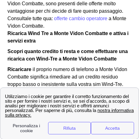
Vidon Combatte, sono presenti delle offerte molto
vantaggiose per chi decide di fare questo passaggio.
Consultale tutte qua:
offerte cambio operatore
a Monte
Vidon Combatte.
Ricarica Wind Tre a Monte Vidon Combatte e attiva i
servizi extra
Scopri quanto credito ti resta e come effettuare una
ricarica con Wind-Tre a Monte Vidon Combatte
Ricaricare
il proprio numero di telefono a Monte Vidon
Combatte significa rimediare ad un credito residuo
troppo basso o inesistente sulla vostra sim Wind-Tre.
Per effettuare una ricarica si può:
Recarsi in
banca
o al
tabacchino
di Monte
Vidon Combatte
Comprare una ricarica grattabile
Pagare con addebito su conto corrente o
paypal sul sito ufficiale di Wind Tre, senza