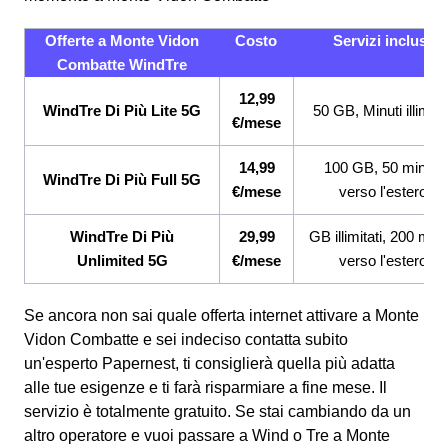
Offerte a Monte Vidon
Costo
Servizi inclusi
Combatte WindTre
12,99
WindTre Di Più Lite 5G
50 GB, Minuti illimitat
€/mese
14,99
100 GB, 50 minuti
WindTre Di Più Full 5G
€/mese
verso l'estero
WindTre Di Più
29,99
GB illimitati, 200 minu
Unlimited 5G
€/mese
verso l'estero
Se ancora non sai quale offerta internet attivare a Monte
Vidon Combatte e sei indeciso contatta subito
un'esperto Papernest, ti consiglierà quella più adatta
alle tue esigenze e ti farà risparmiare a fine mese. Il
servizio è totalmente gratuito. Se stai cambiando da un
altro operatore e vuoi passare a Wind o Tre a Monte