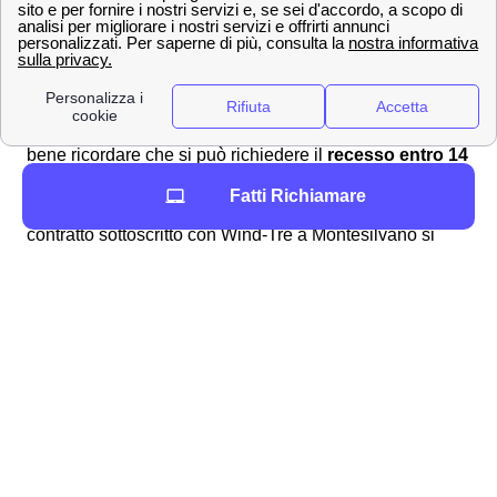
Tre a Montesilvano e quindi interrompere la promozione
che si aveva attivato in precedenza a Montesilvano. Se
quindi si è acclarata la presenza della
volontà
di
disdire, è quindi necessario
comunicarla
a
Montesilvano a Wind-Tre tramite gli appositi canali. È
bene ricordare che si può richiedere il
recesso entro 14
giorni
dalla data di attivazione come incluso nelle
Fatti Richiamare
clausole del contratto. Comunemente per disdire il
contratto sottoscritto con Wind-Tre a Montesilvano si
dovrà scaricare il
modulo di disdetta
dall'area clienti
online, dall'app Wind Tre oppure direttamente dal sito.
Una volta compilatolo si potrà:
📧 Inviarlo via PEC all'indirizzo apposito:
[email protected]
✉Spedirlo con una raccomandata A/R
indirizzata a WIND Tre S.p.A. CD MILANO
recapito Baggio CP 159 Milano (MI) 20152