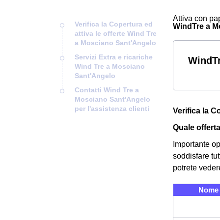
Attiva con pap
Verifica la Copertura ed
WindTre a Mos
attiva le offerte Wind Tre
a Mosciano Sant'Angelo
Servizi Extra e ricariche
WindTr
Wind Tre a Mosciano
Sant'Angelo
Contatti Wind Tre a
Mosciano Sant'Angelo
per l'assistenza clienti
Verifica la 
Quale offert
Importante op
soddisfare tu
potrete veder
Nome 