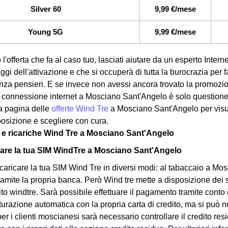
Silver 60
9,99 €/mese
Young 5G
9,99 €/mese
 l'offerta che fa al caso tuo, lasciati aiutare da un esperto Int
saggi dell'attivazione e che si occuperà di tutta la burocrazia per 
enza pensieri. E se invece non avessi ancora trovato la promozi
ua connessione internet a Mosciano Sant'Angelo è solo questione d
a pagina delle
offerte Wind Tre
a Mosciano Sant'Angelo per visual
sposizione e scegliere con cura.
a e ricariche Wind Tre a Mosciano Sant'Angelo
are la tua SIM WindTre a Mosciano Sant'Angelo
ricaricare la tua SIM Wind Tre in diversi modi: al tabaccaio a 
tramite la propria banca. Però Wind tre mette a disposizione dei 
sito windtre. Sarà possibile effettuare il pagamento tramite cont
tturazione automatica con la propria carta di credito, ma si può 
r i clienti moscianesi sarà necessario controllare il credito resi