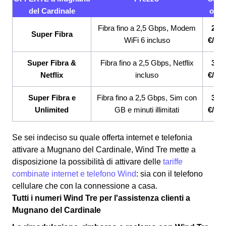
del Cardinale
offer
Fibra fino a 2,5 Gbps, Modem
26,9
Super Fibra
WiFi 6 incluso
€/me
Super Fibra &
Fibra fino a 2,5 Gbps, Netflix
33,9
Netflix
incluso
€/me
Super Fibra e
Fibra fino a 2,5 Gbps, Sim con
33,9
Unlimited
GB e minuti illimitati
€/me
Se sei indeciso su quale offerta internet e telefonia
attivare a Mugnano del Cardinale, Wind Tre mette a
disposizione la possibilità di attivare delle
tariffe
combinate internet e telefono Wind
: sia con il telefono
cellulare che con la connessione a casa.
Tutti i numeri Wind Tre per l'assistenza clienti a
Mugnano del Cardinale