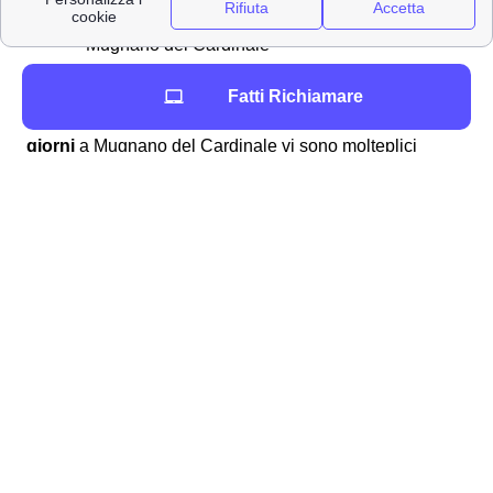
problemi con la business SIM windtre a
Mugnano del Cardinale
richiesta del credito residuo
Fatti Richiamare
Per ottenere in particolare il rimborso dell'
addebito a 28
giorni
a Mugnano del Cardinale vi sono molteplici
modalità: si può domandare il rimborso automatico in
bolletta tramite storno della fattura oppure utilizzare
l'importo che vi è dovuto per una nuova, migliore offerta
disponibile ai cittadini mugnanesi. Analogamente,
qualora riscontriate dei problemi con la vostra SIM
Business, potete fare richiesta per essere rimborsati
dall'area clienti online tramite la procedura dedicata ai
clienti mugnanesi. Generalmente, Wind Tre fornisce
responso alla richiesta di rimborso (come accade per i
reclami)
entro 45 giorni
dopo che ha esaminato con
attenzione i dettagli del vostro file a Mugnano del
Cardinale. Potete fare richiesta di rimborso attraverso
uno dei seguenti canali: