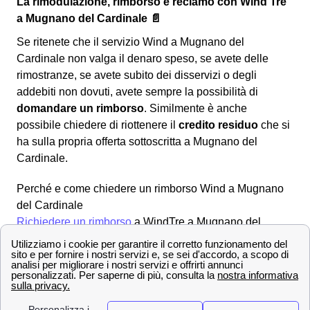
La rimodulazione, rimborso e reclamo con Wind Tre
a Mugnano del Cardinale 📄
Se ritenete che il servizio Wind a Mugnano del
Cardinale non valga il denaro speso, se avete delle
rimostranze, se avete subito dei disservizi o degli
addebiti non dovuti, avete sempre la possibilità di
domandare un rimborso
. Similmente è anche
possibile chiedere di riottenere il
credito residuo
che si
ha sulla propria offerta sottoscritta a Mugnano del
Cardinale.
Perché e come chiedere un rimborso Wind a Mugnano
del Cardinale
Richiedere un rimborso
a WindTre a Mugnano del
Cardinale è una procedura alquanto semplice e lineare
che può essere svolta per molteplici ragioni, ad
esempio:
fatturazioni errate
addebito ogni 28 giorni