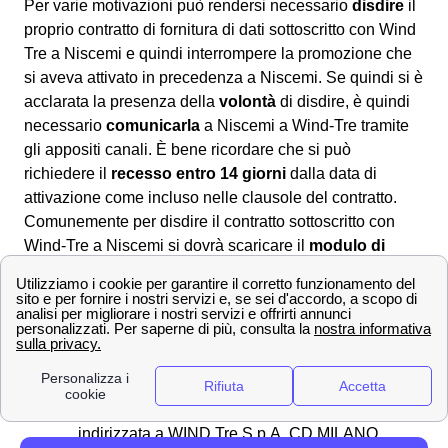
Per varie motivazioni può rendersi necessario
disdire
il
proprio contratto di fornitura di dati sottoscritto con Wind
Tre a Niscemi e quindi interrompere la promozione che
si aveva attivato in precedenza a Niscemi. Se quindi si è
acclarata la presenza della
volontà
di disdire, è quindi
necessario
comunicarla
a Niscemi a Wind-Tre tramite
gli appositi canali. È bene ricordare che si può
richiedere il
recesso entro 14 giorni
dalla data di
attivazione come incluso nelle clausole del contratto.
Comunemente per disdire il contratto sottoscritto con
Wind-Tre a Niscemi si dovrà scaricare il
modulo di
disdetta
dall'area clienti online, dall'app Wind Tre
oppure direttamente dal sito. Una volta compilatolo si
potrà:
📧 Inviarlo via PEC all'indirizzo apposito:
[email protected]
✉Spedirlo con una raccomandata A/R
indirizzata a WIND Tre S.p.A. CD MILANO